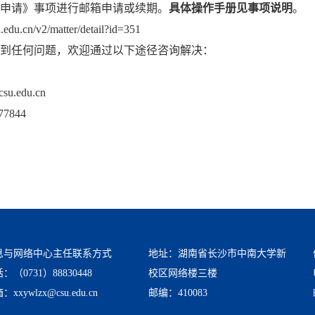
申请》事项进行邮箱申请或续期。
具体操作手册见事项说明
。
su.edu.cn/v2/matter/detail?id=351
到任何问题，欢迎通过以下途径咨询解决：
csu.edu.cn
77844
息与网络中心主任联系方式
地址：湖南省长沙市中南大学新
：（0731）88830448
校区网络楼三楼
xxywlzx@csu.edu.cn
邮编：410083