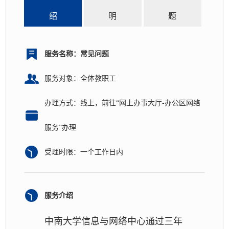
绍
明
题
“全光网”办公区网络使用指导
“全光网”办公区网络使用指导
2025-12-24
2025-12-24
服务名称：常见问题
“固定IP地址”办公区网络使用指导
“固定IP地址”办公区网络使用指导
2025-12-22
2025-12-22
服务对象：全体教职工
办公区电脑如何设置“IP地址自动获取”？
办公区电脑如何设置“IP地址自动获取”？
2025-12-22
2025-12-22
办理方式：线上，前往“网上办事大厅-办公区网络
办公区电脑如何设置“固定IP地址”？
办公区电脑如何设置“固定IP地址”？
2025-12-22
2025-12-22
服务”办理
校外人员如何申请使用校园网？
校外人员如何申请使用校园网？
2025-12-22
2025-12-22
受理时限：一个工作日内
出现网络故障，如何报修？
出现网络故障，如何报修？
2022-10-18
2022-10-18
服务介绍
校园网IP地址测速查询
校园网IP地址测速查询
2025-12-22
2025-12-22
中南大学
信息与网络中心通过三年
共7条
共7条
上页
上页
1
1
下页
下页